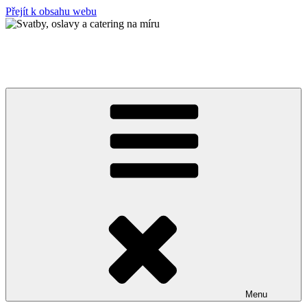
Přejít k obsahu webu
Svatby, oslavy a catering na míru
Hranice & Veselí u Oder · až 150 osob · kompletní servis
Menu